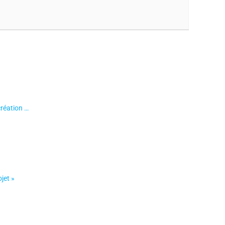
création …
jet »