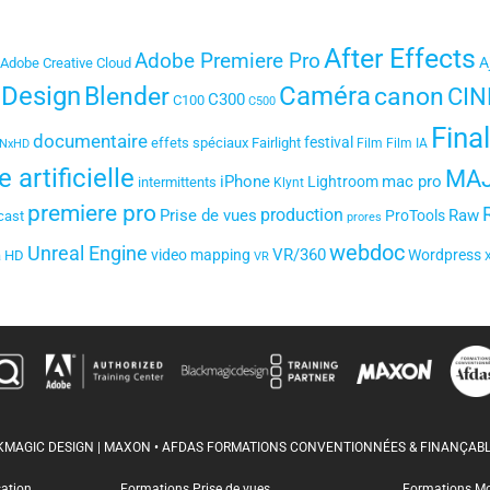
After Effects
Adobe Premiere Pro
A
Adobe Creative Cloud
 Design
Blender
Caméra
canon
CIN
C300
C100
C500
Fina
documentaire
festival
effets spéciaux
Fairlight
Film
Film IA
NxHD
e artificielle
MA
iPhone
mac pro
Lightroom
intermittents
Klynt
premiere pro
production
Prise de vues
Raw
ProTools
cast
prores
webdoc
Unreal Engine
VR/360
video mapping
Wordpress
a HD
VR
CKMAGIC DESIGN | MAXON • AFDAS FORMATIONS CONVENTIONNÉES & FINANÇABL
sation
Formations Prise de vues
Formations M