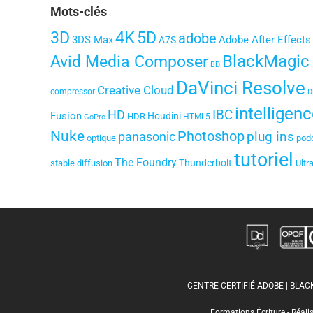
Mots-clés
3D
4K
5D
adobe
3DS Max
Adobe After Effects
A7S
BlackMagic
Avid Media Composer
BD
DaVinci Resolve
Creative Cloud
compressor
D
intelligenc
IBC
HD
Fusion
Houdini
HDR
HTML5
GoPro
Nuke
Photoshop
plug ins
panasonic
optique
pod
tutoriel
The Foundry
Thunderbolt
stable diffusion
Ultr
CENTRE CERTIFIÉ ADOBE | BLA
Formations Écriture - Réali