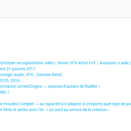
echnicien.ne exploitation vidéo / Senior VFX Artist H/F / Assistant.e aide 
tina 21 pouces 2017
ontage, audio, VFX… [version Beta]
 2025, 2024…
 formation Unreal Engine : « surprise d’autant de fluidité »
idéo ?
 Houdini Complet : « sa capacité à s’adapter à n’importe quel type de pro
ilms et séries avec l’IA : « un outil au service de la création »