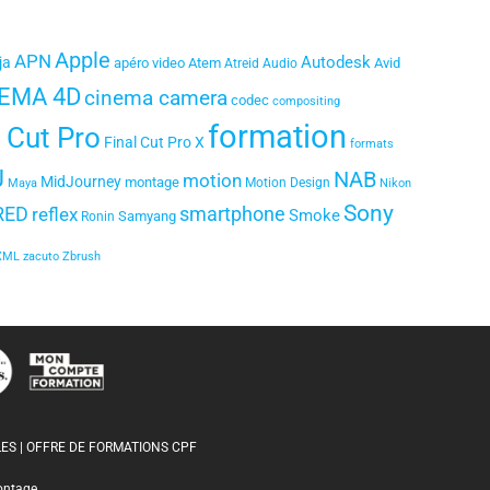
Apple
APN
Autodesk
ja
apéro video
Atem
Avid
Atreid
Audio
EMA 4D
cinema camera
codec
compositing
formation
l Cut Pro
Final Cut Pro X
formats
J
NAB
motion
MidJourney
montage
Motion Design
Maya
Nikon
Sony
smartphone
RED
reflex
Smoke
Samyang
Ronin
XML
zacuto
Zbrush
ES | OFFRE DE FORMATIONS CPF
ontage