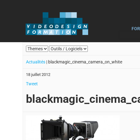
FOR
Actualités
| blackmagic_cinema_camera_on_white
18 juillet 2012
Tweet
blackmagic_cinema_c