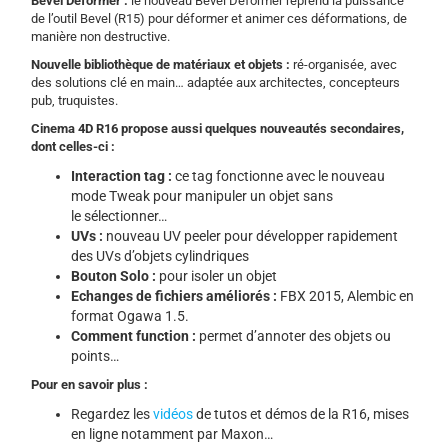
Bevel Deformer :
le nouveau Bevel Deformer reprend la puissance
de l’outil Bevel (R15) pour déformer et animer ces déformations, de
manière non destructive.
Nouvelle bibliothèque de matériaux et objets :
ré-organisée, avec
des solutions clé en main… adaptée aux architectes, concepteurs
pub, truquistes.
Cinema 4D R16 propose aussi quelques nouveautés secondaires,
dont celles-ci :
Interaction tag :
ce tag fonctionne avec le nouveau
mode Tweak pour manipuler un objet sans
le sélectionner…
UVs :
nouveau UV peeler pour développer rapidement
des UVs d’objets cylindriques
Bouton Solo :
pour isoler un objet
Echanges de fichiers améliorés :
FBX 2015, Alembic en
format Ogawa 1.5.
Comment function :
permet d’annoter des objets ou
points…
Pour en savoir plus :
Regardez les
vidéos
de tutos et démos de la R16, mises
en ligne notamment par Maxon…