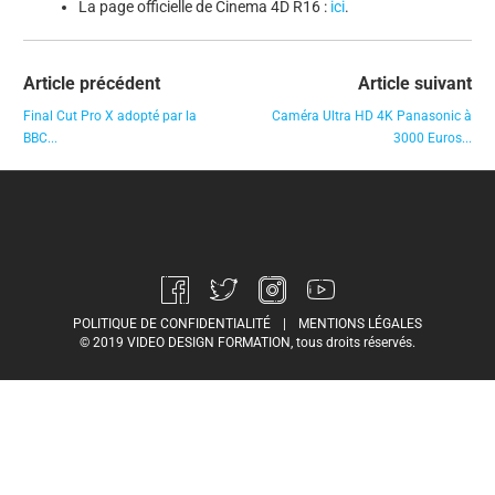
La page officielle de Cinema 4D R16 :
ici
.
Article précédent
Article suivant
Final Cut Pro X adopté par la
Caméra Ultra HD 4K Panasonic à
BBC...
3000 Euros...
POLITIQUE DE CONFIDENTIALITÉ
|
MENTIONS LÉGALES
© 2019 VIDEO DESIGN FORMATION, tous droits réservés.