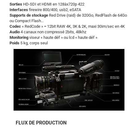
Sorties
HD-SDI et HDMI en 128àx720p 422
Interfaces
firewire 800/400, usb2, eSATA
Supports de stockage
Red Drive (raid) de 320Go, RedFlash de 64Go
ou Compact Flash…
Codec
« RedCode » = 12bit RAW 4K, 3K & 2K, maxi 30im/sec en 4K
Audio
4 canaux non compressé 2bits, 48khz
Monitoring
viseur « haute déf » ou lcd « haute déf »
Poids
5 kg, corps seul
FLUX DE PRODUCTION