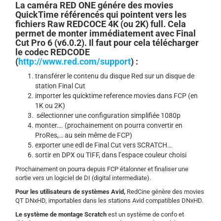
La caméra RED ONE génére des movies
QuickTime référencés qui pointent vers les
fichiers Raw REDCOCE 4K (ou 2K) full. Cela
permet de monter immédiatement avec Final
Cut Pro 6 (v6.0.2). Il faut pour cela télécharger
le codec REDCODE
(
http://www.red.com/support
) :
transférer le contenu du disque Red sur un disque de
station Final Cut
importer les quicktime reference movies dans FCP (en
1K ou 2K)
sélectionner une configuration simplifiée 1080p
monter…. (prochainement on pourra convertir en
ProRes,… au sein même de FCP)
exporter une edl de Final Cut vers SCRATCH…
sortir en DPX ou TIFF, dans l’espace couleur choisi
Prochainement on pourra depuis FCP étalonner et finaliser une
sortie vers un logiciel de DI (digital intermediate).
Pour les utilisateurs de systèmes Avid,
RedCine génère des movies
QT DNxHD, importables dans les stations Avid compatibles DNxHD.
Le système de montage Scratch
est un système de confo et