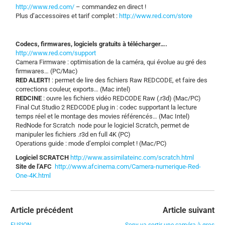
http://www.red.com/
– commandez en direct !
Plus d’accessoires et tarif complet :
http://www.red.com/store
Codecs, firmwares, logiciels gratuits à télécharger….
http://www.red.com/support
Camera Firmware : optimisation de la caméra, qui évolue au gré des
firmwares… (PC/Mac)
RED ALERT!
: permet de lire des fichiers Raw REDCODE, et faire des
corrections couleur, exports… (Mac intel)
REDCINE
: ouvre les fichiers vidéo REDCODE Raw (.r3d) (Mac/PC)
Final Cut Studio 2 REDCODE plug in : codec supportant la lecture
temps réel et le montage des movies référencés… (Mac Intel)
RedNode for Scratch node pour le logiciel Scratch, permet de
manipuler les fichiers .r3d en full 4K (PC)
Operations guide : mode d’emploi complet ! (Mac/PC)
Logiciel SCRATCH
http://www.assimilateinc.com/scratch.html
Site de l’AFC
http://www.afcinema.com/Camera-numerique-Red-
One-4K.html
Article précédent
Article suivant