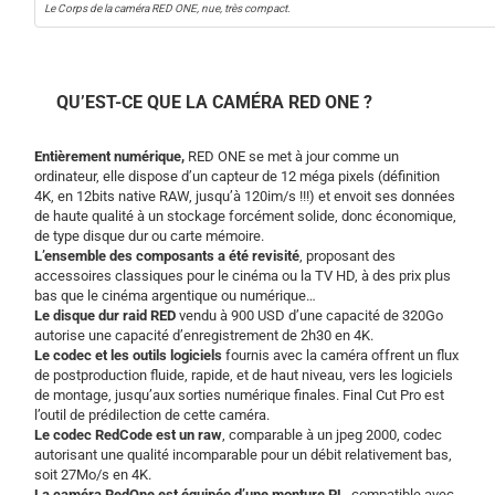
Le Corps de la caméra RED ONE, nue, très compact.
QU’EST-CE QUE LA CAMÉRA RED ONE ?
Entièrement numérique,
RED ONE se met à jour comme un
ordinateur, elle dispose d’un capteur de 12 méga pixels (définition
4K, en 12bits native RAW, jusqu’à 120im/s !!!) et envoit ses données
de haute qualité à un stockage forcément solide, donc économique,
de type disque dur ou carte mémoire.
L’ensemble des composants a été revisité
, proposant des
accessoires classiques pour le cinéma ou la TV HD, à des prix plus
bas que le cinéma argentique ou numérique…
Le disque dur raid RED
vendu à 900 USD d’une capacité de 320Go
autorise une capacité d’enregistrement de 2h30 en 4K.
Le codec et les outils logiciels
fournis avec la caméra offrent un flux
de postproduction fluide, rapide, et de haut niveau, vers les logiciels
de montage, jusqu’aux sorties numérique finales. Final Cut Pro est
l’outil de prédilection de cette caméra.
Le codec RedCode est un raw
, comparable à un jpeg 2000, codec
autorisant une qualité incomparable pour un débit relativement bas,
soit 27Mo/s en 4K.
La caméra RedOne est équipée d’une monture PL,
compatible avec