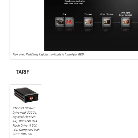
Flux avec RedCIne, logiciel minimaliste fourni par RED.
TARIF
STOCKAGE Red
Drive (raid, 320Go,
capacité 2h30 en
4K) : 900 USD Red
Flash Drive : 4 500
USD Compact Flash
8GB : 199 USD