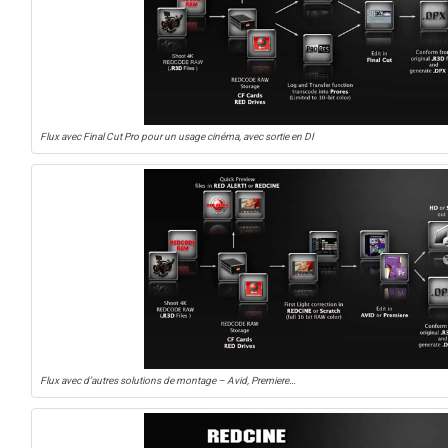
Flux avec Final Cut Pro pour un usage cinéma, avec sortie en DI
Flux avec d’autres solutions de montage – Avid, Premiere…