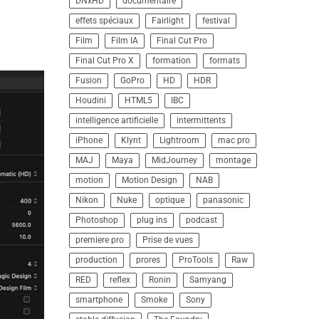
DNxHD
documentaire
effets spéciaux
Fairlight
festival
Film
Film IA
Final Cut Pro
Final Cut Pro X
formation
formats
Fusion
GoPro
HD
HDR
Houdini
HTML5
IBC
intelligence artificielle
intermittents
iPhone
Klynt
Lightroom
mac pro
MAJ
Maya
MidJourney
montage
motion
Motion Design
NAB
Nikon
Nuke
optique
panasonic
Photoshop
plug ins
podcast
premiere pro
Prise de vues
production
prores
ProTools
Raw
RED
reflex
Ronin
Samyang
smartphone
Smoke
Sony