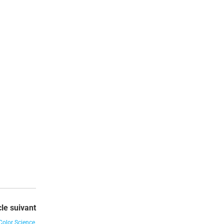
cle suivant
Color Science,