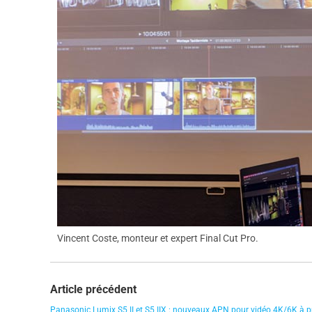
Vincent Coste, monteur et expert Final Cut Pro.
Article précédent
Panasonic Lumix S5 II et S5 IIX : nouveaux APN pour vidéo 4K/6K à p