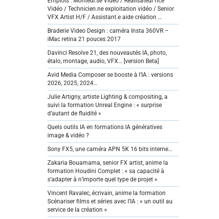
Emplois : Monteur.se Vidéo / Réalisateur·rice
Vidéo / Technicien.ne exploitation vidéo / Senior
VFX Artist H/F / Assistant.e aide création …
Braderie Video Design : caméra Insta 360VR –
iMac retina 21 pouces 2017
Davinci Resolve 21, des nouveautés IA, photo,
étalo, montage, audio, VFX… [version Beta]
Avid Media Composer se booste à l’IA : versions
2026, 2025, 2024…
Julie Artigny, artiste Lighting & compositing, a
suivi la formation Unreal Engine : « surprise
d’autant de fluidité »
Quels outils IA en formations IA génératives
image & vidéo ?
Sony FX5, une caméra APN 5K 16 bits interne…
Zakaria Bouamama, senior FX artist, anime la
formation Houdini Complet : « sa capacité à
s’adapter à n’importe quel type de projet »
Vincent Ravalec, écrivain, anime la formation
Scénariser films et séries avec l’IA : « un outil au
service de la création »