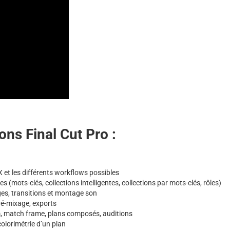
ons Final Cut Pro :
X et les différents workflows possibles
s (mots-clés, collections intelligentes, collections par mots-clés, rôles)
ges, transitions et montage son
pré-mixage, exports
m, match frame, plans composés, auditions
colorimétrie d’un plan