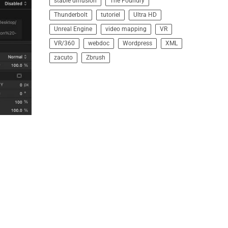
stable diffusion
The Foundry
Thunderbolt
tutoriel
Ultra HD
Unreal Engine
video mapping
VR
VR/360
webdoc
Wordpress
XML
zacuto
Zbrush