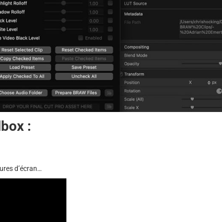
box :
tures d’écran…