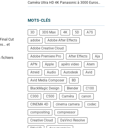
Caméra Ultra HD 4K Panasonic à 3000 Euros…
MOTS-CLÉS
3D
3DS Max
4K
5D
A7S
Final Cut
adobe
Adobe After Effects
es… et
Adobe Creative Cloud
Adobe Premiere Pro
After Effects
Aja
 fichiers
APN
Apple
apéro video
Atem
Atreid
Audio
Autodesk
Avid
Avid Media Composer
BD
BlackMagic Design
Blender
C100
C300
C500
Caméra
canon
CINEMA 4D
cinema camera
codec
compositing
compressor
Creative Cloud
DaVinci Resolve