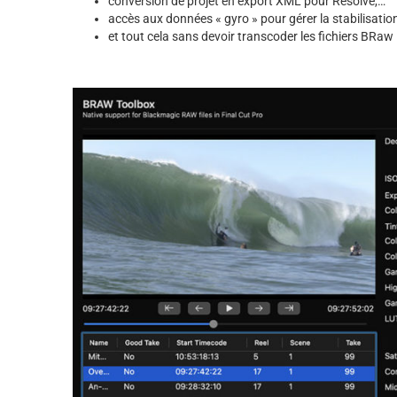
conversion de projet en export XML pour Resolve,…
accès aux données « gyro » pour gérer la stabilisatio
et tout cela sans devoir transcoder les fichiers BRaw 