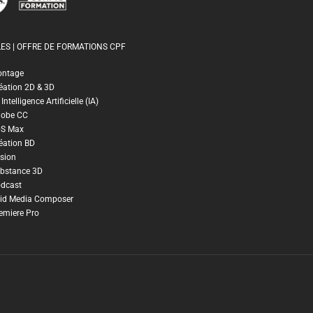
ES | OFFRE DE FORMATIONS CPF
ontage
éation 2D & 3D
ntelligence Artificielle (IA)
dobe CC
DS Max
éation BD
sion
bstance 3D
dcast
id Media Composer
emiere Pro