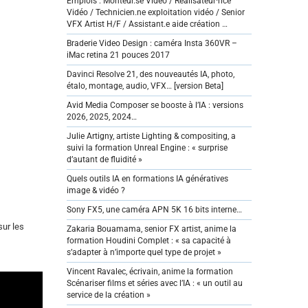
Emplois : Monteur.se Vidéo / Réalisateur·rice
Vidéo / Technicien.ne exploitation vidéo / Senior
VFX Artist H/F / Assistant.e aide création …
Braderie Video Design : caméra Insta 360VR –
iMac retina 21 pouces 2017
Davinci Resolve 21, des nouveautés IA, photo,
étalo, montage, audio, VFX… [version Beta]
Avid Media Composer se booste à l’IA : versions
2026, 2025, 2024…
Julie Artigny, artiste Lighting & compositing, a
suivi la formation Unreal Engine : « surprise
d’autant de fluidité »
Quels outils IA en formations IA génératives
image & vidéo ?
Sony FX5, une caméra APN 5K 16 bits interne…
sur les
Zakaria Bouamama, senior FX artist, anime la
formation Houdini Complet : « sa capacité à
s’adapter à n’importe quel type de projet »
Vincent Ravalec, écrivain, anime la formation
Scénariser films et séries avec l’IA : « un outil au
service de la création »