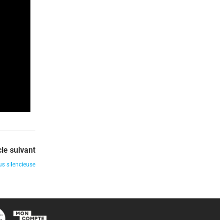
cle suivant
us silencieuse