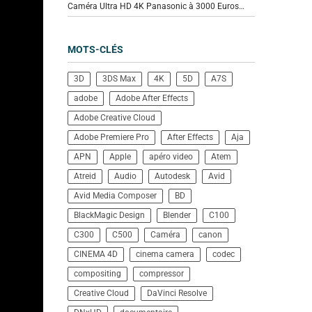
Caméra Ultra HD 4K Panasonic à 3000 Euros…
MOTS-CLÉS
3D
3DS Max
4K
5D
A7S
adobe
Adobe After Effects
Adobe Creative Cloud
Adobe Premiere Pro
After Effects
Aja
APN
Apple
apéro video
Atem
Atreid
Audio
Autodesk
Avid
Avid Media Composer
BD
BlackMagic Design
Blender
C100
C300
C500
Caméra
canon
CINEMA 4D
cinema camera
codec
compositing
compressor
Creative Cloud
DaVinci Resolve