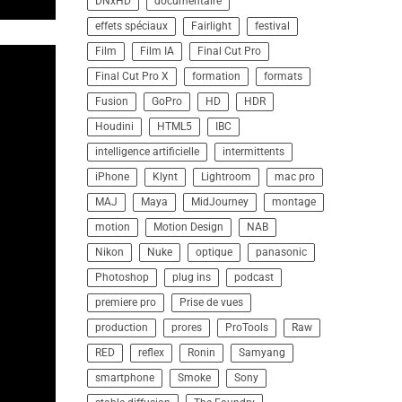
DNxHD
documentaire
effets spéciaux
Fairlight
festival
Film
Film IA
Final Cut Pro
Final Cut Pro X
formation
formats
Fusion
GoPro
HD
HDR
Houdini
HTML5
IBC
intelligence artificielle
intermittents
iPhone
Klynt
Lightroom
mac pro
MAJ
Maya
MidJourney
montage
motion
Motion Design
NAB
Nikon
Nuke
optique
panasonic
Photoshop
plug ins
podcast
premiere pro
Prise de vues
production
prores
ProTools
Raw
RED
reflex
Ronin
Samyang
smartphone
Smoke
Sony