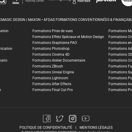
CKMAGIC DESIGN | MAXON • AFDAS FORMATIONS CONVENTIONNÉES & FINANÇABL
sation
Formations Prise de vues
Formations M
Formations Effets Spéciaux et Motion Design
Formations Cr
Formations Graphisme PAO
Formations en I
ication
Formations Photoshop
Formations A
Formations Cinema 4D
Formations 3
nario
Formations Atelier Documentaire
Formations Cr
Formations ZBrush
Formations Fu
Formations Unreal Engine
Formations Su
Formations Lightroom
Formations Po
Formations After Effects
Formations Av
e
Formations Final Cut Pro
Formations Pr
POLITIQUE DE CONFIDENTIALITÉ
|
MENTIONS LÉGALES