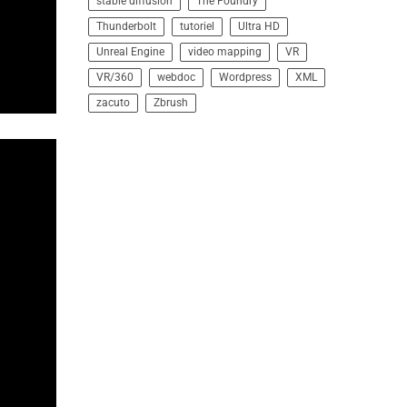
stable diffusion
The Foundry
Thunderbolt
tutoriel
Ultra HD
Unreal Engine
video mapping
VR
VR/360
webdoc
Wordpress
XML
zacuto
Zbrush