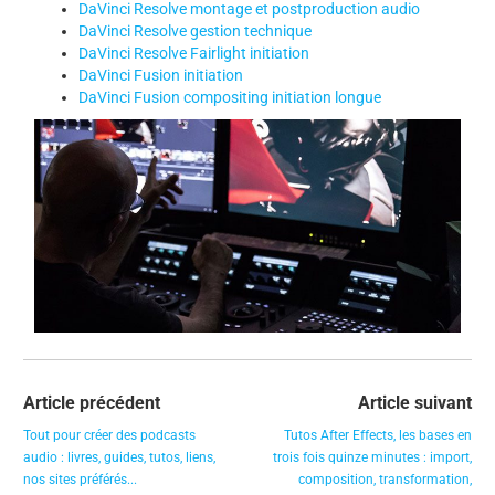
DaVinci Resolve montage et postproduction audio
DaVinci Resolve gestion technique
DaVinci Resolve Fairlight initiation
DaVinci Fusion initiation
DaVinci Fusion compositing initiation longue
Article précédent
Article suivant
Tout pour créer des podcasts
Tutos After Effects, les bases en
audio : livres, guides, tutos, liens,
trois fois quinze minutes : import,
nos sites préférés...
composition, transformation,