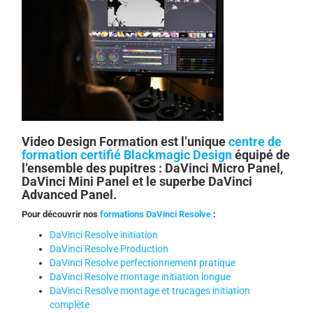
Video Design Formation est l’unique
centre de
formation certifié Blackmagic Design
équipé de
l’ensemble des pupitres : DaVinci Micro Panel,
DaVinci Mini Panel et le superbe DaVinci
Advanced Panel.
Pour découvrir nos
formations DaVinci Resolve
:
DaVinci Resolve initiation
DaVinci Resolve Production
DaVinci Resolve perfectionnement pratique
DaVinci Resolve montage initiation longue
DaVinci Resolve montage et trucages initiation
complète