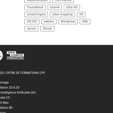
stable diffusion
The Foundry
Thunderbolt
tutoriel
Ultra HD
Unreal Engine
video mapping
VR
VR/360
webdoc
Wordpress
XML
zacuto
Zbrush
ES | OFFRE DE FORMATIONS CPF
ontage
éation 2D & 3D
ntelligence Artificielle (IA)
dobe CC
DS Max
éation BD
sion