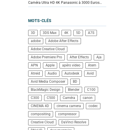
Caméra Ultra HD 4K Panasonic à 3000 Euros…
MOTS-CLÉS
3D
3DS Max
4K
5D
A7S
adobe
Adobe After Effects
Adobe Creative Cloud
Adobe Premiere Pro
After Effects
Aja
APN
Apple
apéro video
Atem
Atreid
Audio
Autodesk
Avid
Avid Media Composer
BD
BlackMagic Design
Blender
C100
C300
C500
Caméra
canon
CINEMA 4D
cinema camera
codec
compositing
compressor
Creative Cloud
DaVinci Resolve