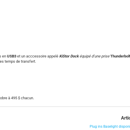
s en
USB3
et un acccessoire appelé
KiStor Dock
équipé d’une prise
Thunderbol
es temps de transfert.
obre à 495 $ chacun.
Arti
Plug ins Baselight dispon