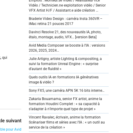
Emplois : Monteur.se Vidéo / Réalisateur·rice
Vidéo / Technicien.ne exploitation vidéo / Senior
VFX Artist H/F / Assistant.e aide création …
Braderie Video Design : caméra Insta 360VR –
iMac retina 21 pouces 2017
Davinci Resolve 21, des nouveautés IA, photo,
étalo, montage, audio, VFX… [version Beta]
Avid Media Composer se booste à l’IA : versions
2026, 2025, 2024…
t,
qui
Julie Artigny, artiste Lighting & compositing, a
suivi la formation Unreal Engine : « surprise
d’autant de fluidité »
Quels outils IA en formations IA génératives
image & vidéo ?
Sony FX5, une caméra APN 5K 16 bits interne…
Zakaria Bouamama, senior FX artist, anime la
formation Houdini Complet : « sa capacité à
s’adapter à n’importe quel type de projet »
Vincent Ravalec, écrivain, anime la formation
cle suivant
Scénariser films et séries avec l’IA : « un outil au
service de la création »
ible pour Avid