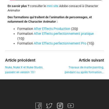
En savoir plus ?
consulter le
mini site
Adobe consacré à Character
Animator
Des formations qui traitent de l’animation de personnages, et
notamment de Character Animator :
Formation
After Effects Production
(20j)
Formation
After Effects perfectionnement pratique
(10j)
Formation
After Effects perfectionnement Pro
(10j)
Article précédent
Article suivant
Nuke, Nuke X et Nuke Studio,
Travaux de matte painting,
passent en version 10 !
pendant ou après formation...