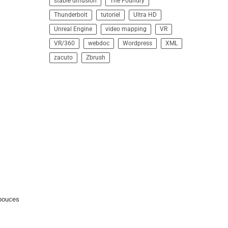
stable diffusion
The Foundry
Thunderbolt
tutoriel
Ultra HD
Unreal Engine
video mapping
VR
VR/360
webdoc
Wordpress
XML
zacuto
Zbrush
 pouces