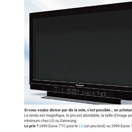
Si vous voulez diviser par dix la note, c’est possible… en acheta
Le rendu est magnifique, le prix est abordable, la taille d’image 
minimum chez LG ou Samsung.
Le prix ?
2499 Euros TTC pour le
LG
(un peu brut) ou 2999 Euros