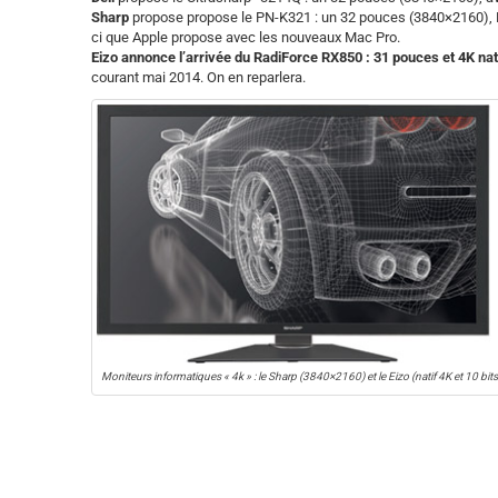
Sharp
propose propose le PN-K321 : un 32 pouces (3840×2160), HD
ci que Apple propose avec les nouveaux Mac Pro.
Eizo annonce l’arrivée du RadiForce RX850 : 31 pouces et 4K nat
courant mai 2014. On en reparlera.
Moniteurs informatiques « 4k » : le Sharp (3840×2160) et le Eizo (natif 4K et 10 bits