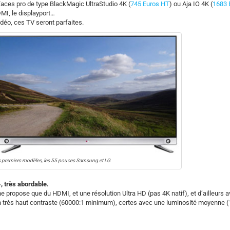
faces pro de type BlackMagic UltraStudio 4K (
745 Euros HT
) ou Aja IO 4K (
1683 
DMI, le displayport…
idéo, ces TV seront parfaites.
 les premiers modèles, les 55 pouces Samsung et LG
, très abordable.
 ne propose que du HDMI, et une résolution Ultra HD (pas 4K natif), et d’ailleurs 
 un très haut contraste (60000:1 minimum), certes avec une luminosité moyenne 