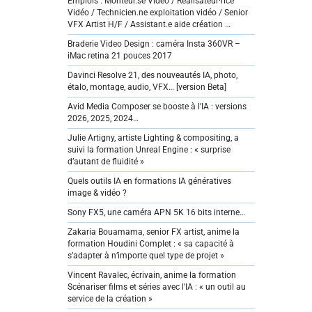
Emplois : Monteur.se Vidéo / Réalisateur·rice
Vidéo / Technicien.ne exploitation vidéo / Senior
VFX Artist H/F / Assistant.e aide création …
Braderie Video Design : caméra Insta 360VR –
iMac retina 21 pouces 2017
Davinci Resolve 21, des nouveautés IA, photo,
étalo, montage, audio, VFX… [version Beta]
Avid Media Composer se booste à l’IA : versions
2026, 2025, 2024…
Julie Artigny, artiste Lighting & compositing, a
suivi la formation Unreal Engine : « surprise
d’autant de fluidité »
Quels outils IA en formations IA génératives
image & vidéo ?
Sony FX5, une caméra APN 5K 16 bits interne…
Zakaria Bouamama, senior FX artist, anime la
formation Houdini Complet : « sa capacité à
s’adapter à n’importe quel type de projet »
Vincent Ravalec, écrivain, anime la formation
Scénariser films et séries avec l’IA : « un outil au
service de la création »