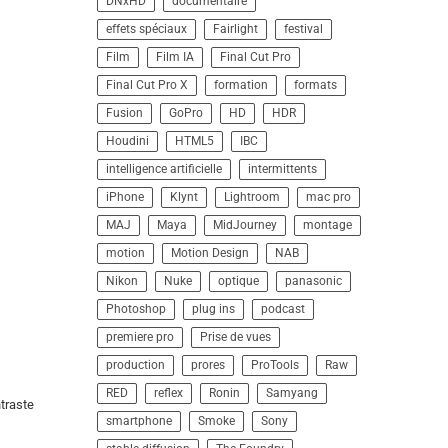
DNxHD
documentaire
effets spéciaux
Fairlight
festival
Film
Film IA
Final Cut Pro
Final Cut Pro X
formation
formats
Fusion
GoPro
HD
HDR
Houdini
HTML5
IBC
intelligence artificielle
intermittents
iPhone
Klynt
Lightroom
mac pro
MAJ
Maya
MidJourney
montage
motion
Motion Design
NAB
Nikon
Nuke
optique
panasonic
Photoshop
plug ins
podcast
premiere pro
Prise de vues
production
prores
ProTools
Raw
RED
reflex
Ronin
Samyang
traste
smartphone
Smoke
Sony