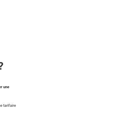
 ?
er une
 tarifaire