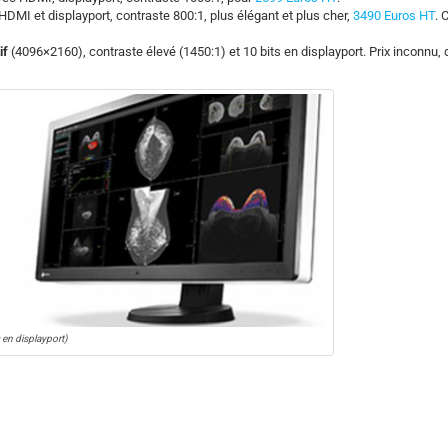
MI et displayport, contraste 800:1, plus élégant et plus cher,
3490 Euros HT
. 
if
(4096×2160), contraste élevé (1450:1) et 10 bits en displayport. Prix inconnu, 
 en displayport)