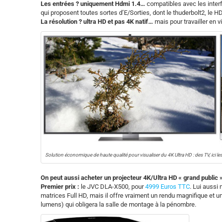
Les entrées ? uniquement Hdmi 1.4…
compatibles avec les inter
qui proposent toutes sortes d’E/Sorties, dont le thuderbolt2, le H
La résolution ? ultra HD et pas 4K natif…
mais pour travailler en v
Solution économique de haute qualité pour visualiser du 4K Ultra HD : des TV, ici
On peut aussi acheter un projecteur 4K/Ultra HD « grand public »
Premier prix :
le JVC DLA-X500, pour
4999 Euros TTC
. Lui aussi
matrices Full HD, mais il offre vraiment un rendu magnifique et
lumens) qui obligera la salle de montage à la pénombre.