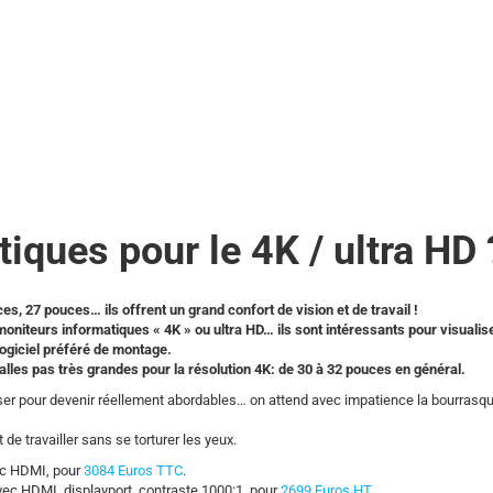
iques pour le 4K / ultra HD
, 27 pouces… ils offrent un grand confort de vision et de travail !
niteurs informatiques « 4K » ou ultra HD… ils sont intéressants pour visualis
logiciel préféré de montage.
alles pas très grandes pour la résolution 4K: de 30 à 32 pouces en général.
sser pour devenir réellement abordables… on attend avec impatience la bourrasque
de travailler sans se torturer les yeux.
ec HDMI, pour
3084 Euros TTC
.
ec HDMI, displayport, contraste 1000:1, pour
2699 Euros HT
.