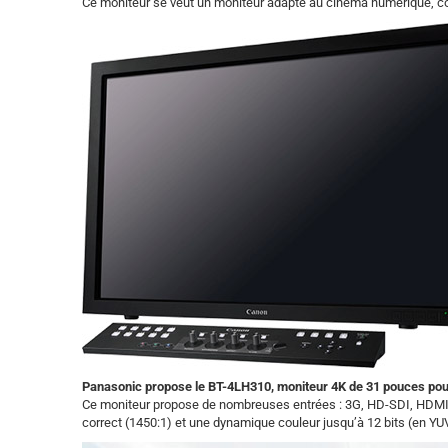
Ce moniteur se veut un moniteur adapté au cinéma numérique, 
Panasonic propose le BT-4LH310, moniteur 4K de 31 pouces po
Ce moniteur propose de nombreuses entrées : 3G, HD-SDI, HDMI, 
correct (1450:1) et une dynamique couleur jusqu’à 12 bits (en YU