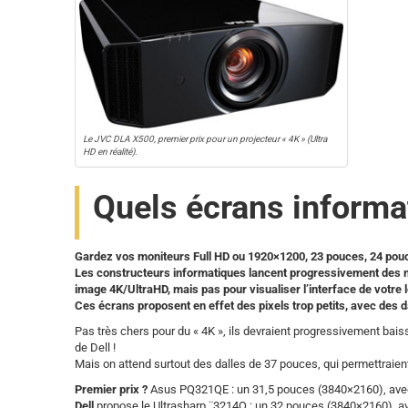
Le JVC DLA X500, premier prix pour un projecteur « 4K » (Ultra
HD en réalité).
Quels écrans informat
Gardez vos moniteurs Full HD ou 1920×1200, 23 pouces, 24 pouces
Les constructeurs informatiques lancent progressivement des mo
image 4K/UltraHD, mais pas pour visualiser l’interface de votre 
Ces écrans proposent en effet des pixels trop petits, avec des d
Pas très chers pour du « 4K », ils devraient progressivement bai
de Dell !
Mais on attend surtout des dalles de 37 pouces, qui permettraient 
Premier prix ?
Asus PQ321QE : un 31,5 pouces (3840×2160), av
Dell
propose le Ultrasharp ¨3214Q : un 32 pouces (3840×2160), av