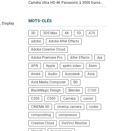
Caméra Ultra HD 4K Panasonic à 3000 Euros…
MOTS-CLÉS
, Display
3D
3DS Max
4K
5D
A7S
adobe
Adobe After Effects
Adobe Creative Cloud
Adobe Premiere Pro
After Effects
Aja
APN
Apple
apéro video
Atem
Atreid
Audio
Autodesk
Avid
Avid Media Composer
BD
BlackMagic Design
Blender
C100
C300
C500
Caméra
canon
CINEMA 4D
cinema camera
codec
compositing
compressor
Creative Cloud
DaVinci Resolve