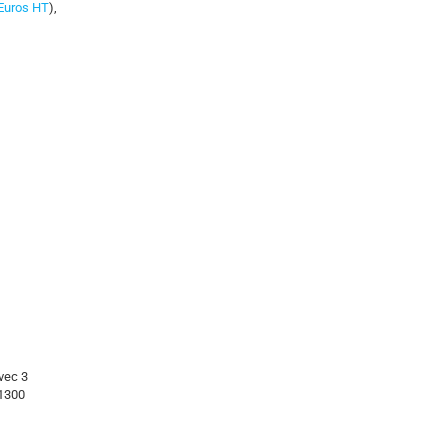
Euros HT
),
avec 3
(1300