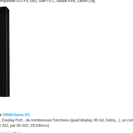
compatible DCI-P3, EBU, SMPTE-C, Adobe RVB, Canon Log.
ur
29500 Euros HT
.
Display Port… de nombreuses fonctions (quad display, 3D-lut, Zebra,…), un con
V 422, par 3D-SDI, 25/24im/s).