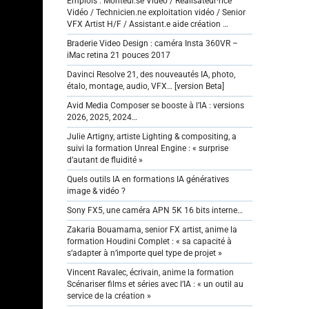
Emplois : Monteur.se Vidéo / Réalisateur·rice
Vidéo / Technicien.ne exploitation vidéo / Senior
VFX Artist H/F / Assistant.e aide création …
Braderie Video Design : caméra Insta 360VR –
iMac retina 21 pouces 2017
Davinci Resolve 21, des nouveautés IA, photo,
étalo, montage, audio, VFX… [version Beta]
Avid Media Composer se booste à l’IA : versions
2026, 2025, 2024…
Julie Artigny, artiste Lighting & compositing, a
suivi la formation Unreal Engine : « surprise
d’autant de fluidité »
Quels outils IA en formations IA génératives
image & vidéo ?
Sony FX5, une caméra APN 5K 16 bits interne…
Zakaria Bouamama, senior FX artist, anime la
formation Houdini Complet : « sa capacité à
s’adapter à n’importe quel type de projet »
Vincent Ravalec, écrivain, anime la formation
Scénariser films et séries avec l’IA : « un outil au
service de la création »