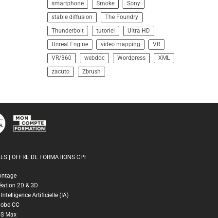
smartphone
Smoke
Sony
stable diffusion
The Foundry
Thunderbolt
tutoriel
Ultra HD
Unreal Engine
video mapping
VR
VR/360
webdoc
Wordpress
XML
zacuto
Zbrush
ES | OFFRE DE FORMATIONS CPF
ontage
éation 2D & 3D
ntelligence Artificielle (IA)
dobe CC
DS Max