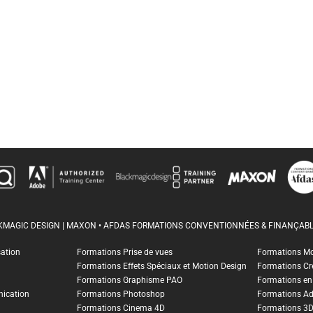
CKMAGIC DESIGN | MAXON • AFDAS FORMATIONS CONVENTIONNÉES & FINANÇABL
sation
Formations Prise de vues
Formations M
Formations Effets Spéciaux et Motion Design
Formations Cr
Formations Graphisme PAO
Formations en I
ication
Formations Photoshop
Formations A
Formations Cinema 4D
Formations 3