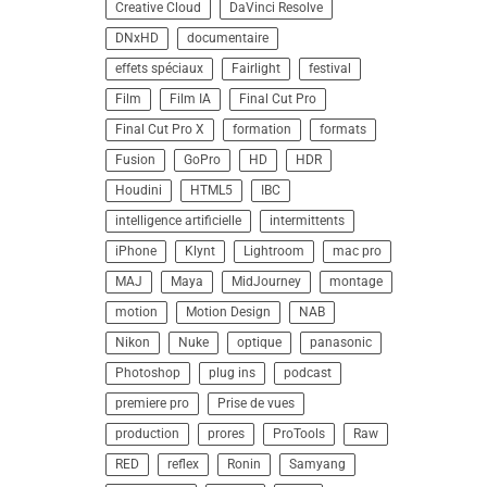
Creative Cloud
DaVinci Resolve
DNxHD
documentaire
effets spéciaux
Fairlight
festival
Film
Film IA
Final Cut Pro
Final Cut Pro X
formation
formats
Fusion
GoPro
HD
HDR
Houdini
HTML5
IBC
intelligence artificielle
intermittents
iPhone
Klynt
Lightroom
mac pro
MAJ
Maya
MidJourney
montage
motion
Motion Design
NAB
Nikon
Nuke
optique
panasonic
Photoshop
plug ins
podcast
premiere pro
Prise de vues
production
prores
ProTools
Raw
RED
reflex
Ronin
Samyang