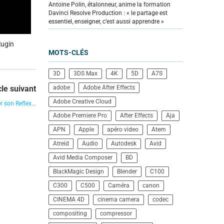
Antoine Polin, étalonneur, anime la formation
Davinci Resolve Production : « le partage est
essentiel, enseigner, c’est aussi apprendre »
lugin
MOTS-CLÉS
3D
3DS Max
4K
5D
A7S
cle suivant
adobe
Adobe After Effects
Adobe Creative Cloud
 son Reflex...
Adobe Premiere Pro
After Effects
Aja
APN
Apple
apéro video
Atem
Atreid
Audio
Autodesk
Avid
Avid Media Composer
BD
BlackMagic Design
Blender
C100
C300
C500
Caméra
canon
CINEMA 4D
cinema camera
codec
compositing
compressor