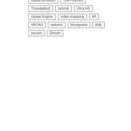
stable diffusion
The Foundry
Thunderbolt
tutoriel
Ultra HD
Unreal Engine
video mapping
VR
VR/360
webdoc
Wordpress
XML
zacuto
Zbrush