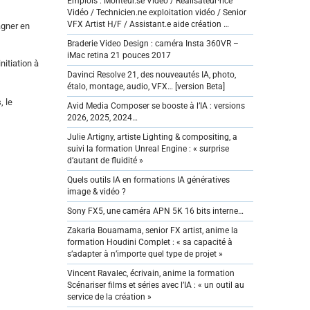
Emplois : Monteur.se Vidéo / Réalisateur·rice
Vidéo / Technicien.ne exploitation vidéo / Senior
VFX Artist H/F / Assistant.e aide création …
agner en
Braderie Video Design : caméra Insta 360VR –
iMac retina 21 pouces 2017
nitiation à
Davinci Resolve 21, des nouveautés IA, photo,
étalo, montage, audio, VFX… [version Beta]
, le
Avid Media Composer se booste à l’IA : versions
2026, 2025, 2024…
Julie Artigny, artiste Lighting & compositing, a
suivi la formation Unreal Engine : « surprise
d’autant de fluidité »
Quels outils IA en formations IA génératives
image & vidéo ?
Sony FX5, une caméra APN 5K 16 bits interne…
Zakaria Bouamama, senior FX artist, anime la
formation Houdini Complet : « sa capacité à
s’adapter à n’importe quel type de projet »
Vincent Ravalec, écrivain, anime la formation
Scénariser films et séries avec l’IA : « un outil au
service de la création »