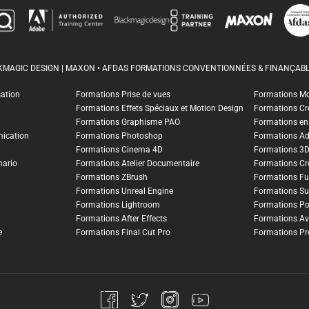
CKMAGIC DESIGN | MAXON • AFDAS FORMATIONS CONVENTIONNÉES & FINANÇABL
sation
Formations Prise de vues
Formations M
Formations Effets Spéciaux et Motion Design
Formations Cr
Formations Graphisme PAO
Formations en I
ication
Formations Photoshop
Formations A
Formations Cinema 4D
Formations 3
nario
Formations Atelier Documentaire
Formations Cr
Formations ZBrush
Formations Fu
Formations Unreal Engine
Formations Su
Formations Lightroom
Formations Po
Formations After Effects
Formations Av
e
Formations Final Cut Pro
Formations Pr