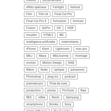
DNxHD
documentaire
effets spéciaux
Fairlight
festival
Film
Film IA
Final Cut Pro
Final Cut Pro X
formation
formats
Fusion
GoPro
HD
HDR
Houdini
HTML5
IBC
intelligence artificielle
intermittents
iPhone
Klynt
Lightroom
mac pro
MAJ
Maya
MidJourney
montage
motion
Motion Design
NAB
Nikon
Nuke
optique
panasonic
Photoshop
plug ins
podcast
premiere pro
Prise de vues
production
prores
ProTools
Raw
RED
reflex
Ronin
Samyang
smartphone
Smoke
Sony