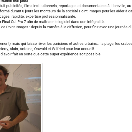
rmation non plus!
it publicités, films institutionnels, reportages et documentaires à Libreville, au
a formé durant 8 jours les monteurs de la société Point Images pour les aider à g
cages, rapidité, expertise professionnalisante.
inal Cut Pro 7 afin de maitriser le logiciel dans son intégralité.
de Point Images : depuis la caméra à la diffusion, pour finir avec une journée d’i
ment) mais qui laisse rêver les parisiens et autres urbains… la plage, les crabes
erry, Alain, Antoine, Oswald et Wilfried pour leur accueil!
, d’avoir fait en sorte que cette super expérience soit possible.