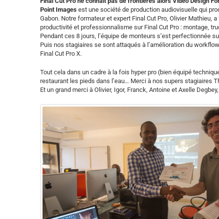
Final Cut Pro ne connait pas de frontières alors Video Design Fo
Point Images
est une société de production audiovisuelle qui produ
Gabon. Notre formateur et expert Final Cut Pro, Olivier Mathieu, 
productivité et professionnalisme sur Final Cut Pro : montage, tru
Pendant ces 8 jours, l’équipe de monteurs s’est perfectionnée sur F
Puis nos stagiaires se sont attaqués à l’amélioration du workflow 
Final Cut Pro X.
Tout cela dans un cadre à la fois hyper pro (bien équipé technique
restaurant les pieds dans l’eau… Merci à nos supers stagiaires Thi
Et un grand merci à Olivier, Igor, Franck, Antoine et Axelle Degbey