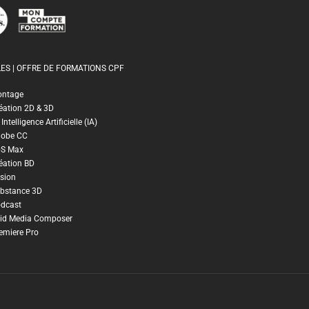
ES | OFFRE DE FORMATIONS CPF
ontage
éation 2D & 3D
ntelligence Artificielle (IA)
dobe CC
DS Max
éation BD
sion
bstance 3D
dcast
id Media Composer
emiere Pro