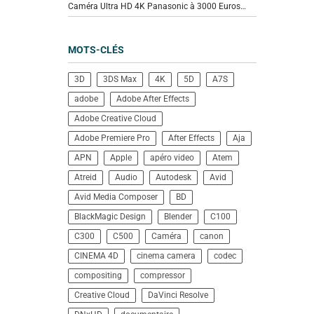
Caméra Ultra HD 4K Panasonic à 3000 Euros…
MOTS-CLÉS
3D
3DS Max
4K
5D
A7S
adobe
Adobe After Effects
Adobe Creative Cloud
Adobe Premiere Pro
After Effects
Aja
APN
Apple
apéro video
Atem
Atreid
Audio
Autodesk
Avid
Avid Media Composer
BD
BlackMagic Design
Blender
C100
C300
C500
Caméra
canon
CINEMA 4D
cinema camera
codec
compositing
compressor
Creative Cloud
DaVinci Resolve