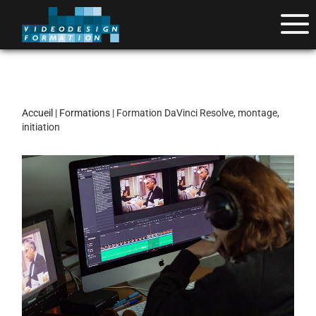
Accueil
|
Formations
| Formation DaVinci Resolve, montage,
initiation