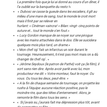
La première fois que je lui ai donné au cours d’un dîner, il
l’a oublié sur la banquette du resto !
«
«
Dubosc se casse la gueule dans les escaliers, il gît au
milieu d’une mare de sang, tout le monde le croit mort
mais il finit par se relever en
hurlant: « Cinéman vaincra! » Bilan: vingt- cinq points de
suture et… tout le monde s’en fout.
«
«
Lucy Gordon manque de se noyer sur une pirogue
avec les mains attachées dans le dos. Elle se suicidera
quelques mois plus tard, un drame.
«
« Mon chef op’ fait un infarctus un soir durant le
tournage. Heureusement, il n’est pas mort mais on a dû
changer de chef op’. »
«
Jérôme Seydoux (le patron de Pathé) voit ça (le film), il
sort sans rien dire. Après avoir parlé avec lui, mon
producteur me dit: « Votre monteur, faut le noyer. Ou
vous. Ou tous les deux, peut-être. »
« A la fin de chaque semaine de tournage, on projette les
rushs à l’équipe: aucune réaction positive, pas le
moindre rire, que des têtes d’enterrement. Alors, je
remonte le film dans tous les sens. »
«
Si j’avais su, j’aurais fait ma dépression plus tôt, avant
de commettre ce film.
»