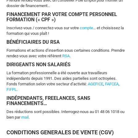
Prendre rendez-vous avec un conseiller Pôle Emploi pour monter un
dossier de financement…
FINANCEMENT PAR VOTRE COMPTE PERSONNEL
FORMATION (« CPF »)
Inscrivez-vous / connectez-vous sur votre
compte
… et choisissez la
formation qui vous plaît !
BÉNÉFICIAIRES DU RSA
Formations et actions d’insertion sous certaines conditions. Prendre
rendez-vous avec votre référent
RSA
.
DIRIGEANTS NON SALARIÉS
La formation professionnelle a été ouverte aux travailleurs
indépendants depuis 1991. Des aides partielles sont octroyées.
Fonds formation selon votre secteur d’activité:
AGEFICE
,
FAFCEA
,
FIFPL
.
INDÉPENDANTS, FREELANCES, SANS
FINANCEMENTS…
Des réductions sont possibles. Interrogez-nous au 01 48 06 1018 ou
bien par
mail
.
CONDITIONS GENERALES DE VENTE (CGV)