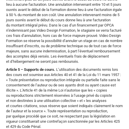
lieu à aucune facturation. Une annulation intervenant entre 10 et 5 jours
ouvrés avant le début de la formation donne lieu à une facturation égale
à 50 % du montant de son coût. Une annulation intervenant moins de 5
jours ouvrés avant le début du cours donne lieu à une facturation
du montant intégral prévu. Dans le cas d’un financement par OPCA
n’indemnisant pas Video Design Formation, le stagiaire se verra facturé
ces frais d’annulation, hors cas de force majeure prouvé. Video Design
Formation se réserve la possibilité d’annuler un stage en cas de nombre
insuffisant d’inscrits, ou de problème technique ou de tout cas de force
majeure, sans aucune indemnisation, à part l’éventuel remboursement
des acomptes déjà versés. Les éventuels frais de déplacement
et d’hébergement ne seront pas remboursés.
Article 5 – Supports de cours.
L’utilisation des documents remis lors
des cours est soumise aux Articles 40 et 41 de la Loi du 11 mars 1957 :
« Toute présentation ou reproduction intégrale ou partielle faite sans le
consentement de l’auteur ou de ses ayants droit ou ayant cause est
illicite ». L’Article 41 de la même Loi n’autorise que les « copies
ou reproductions strictement réservées à l’usage privé du copiste
et non destinées à une utilisation collective » et « les analyses
et courtes citations, sous réserve que soient indiqués clairement le nom
de l’auteur et la source ». Toute représentation ou reproduction,
par quelque procédé que ce soit, ne respectant pas la législation en
vigueur constituerait une contrefaçon sanctionnée par les Articles 425
et 429 du Code Pénal.